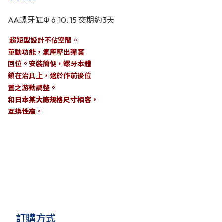
AA螺牙缸Φ 6 .10. 15 交期約3天
超短型設計不佔空間。
單動功能，氣壓壓出彈簧
回位。安裝簡便，螺牙本體
鎖在治具上，適於作前後位
置之游動調整。
和日本某大廠規格尺寸相容，
互換性高。
訂購方式