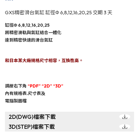
GXS精密滑台氣缸 缸徑Φ 6,8,12,16,20,25 交期 3 天
缸徑Φ 6,8,12,16,20,25
將精密滑軌與氣缸結合一體化
達到精密快速的滑台氣缸
和日本某大廠規格尺寸相容，互換性高。
請按右下角
“PDF” “2D” “3D”
內有規格表.尺寸表及
電腦製圖檔
2D(DWG)檔案下載
3D(STEP)檔案下載